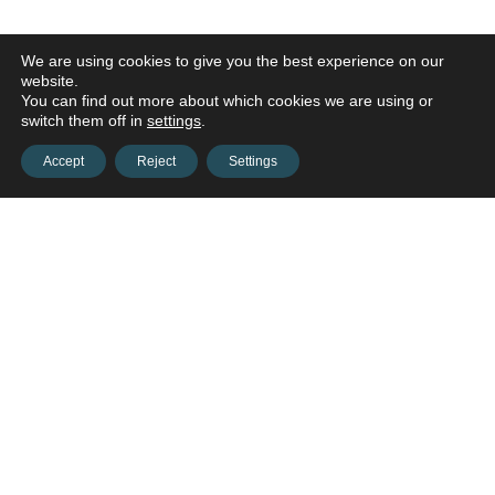
We are using cookies to give you the best experience on our
website.
You can find out more about which cookies we are using or
switch them off in
settings
.
Accept
Reject
Settings
Contact us and connect with
your
opportunities!